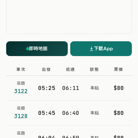
即時地圖
下載App
車次
出發
抵達
狀態
票價
區間
05:25
06:11
$80
準點
3122
區間
05:45
06:40
$80
準點
3128
區間
06:04
06:59
$80
準點