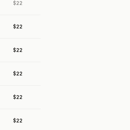
$22
$22
$22
$22
$22
$22