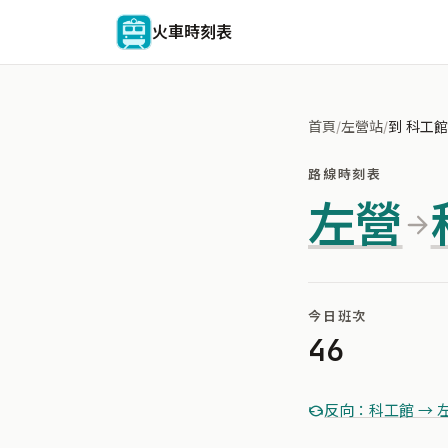
火車時刻表
首頁
/
左營站
/
到 科工館
路線時刻表
左營
今日班次
46
反向：科工館 → 