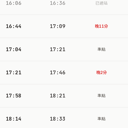
16:06
16:36
已過站
16:44
17:09
晚11分
17:04
17:21
準點
17:21
17:46
晚2分
17:58
18:21
準點
18:14
18:33
準點