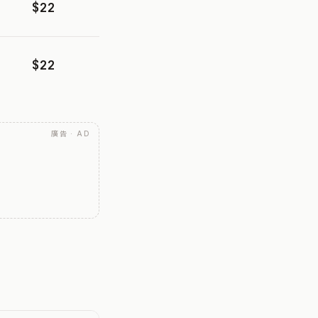
$22
$22
廣告 · AD