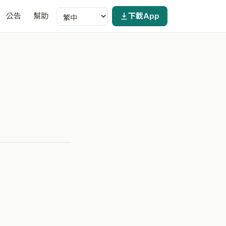
公告
幫助
下載App