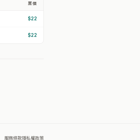
票價
$22
$22
服務條款
隱私權政策