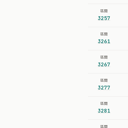
區間
3257
區間
3261
區間
3267
區間
3277
區間
3281
區間