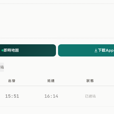
即時地圖
下載App
過站
出發
抵達
狀態
15:51
16:14
已過站