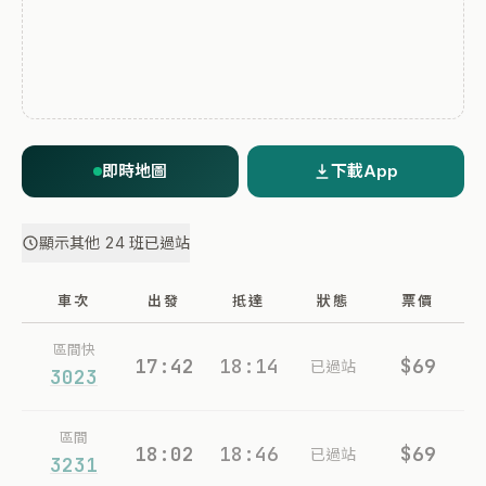
即時地圖
下載App
顯示其他 24 班已過站
車次
出發
抵達
狀態
票價
區間快
17:42
18:14
$69
已過站
3023
區間
18:02
18:46
$69
已過站
3231