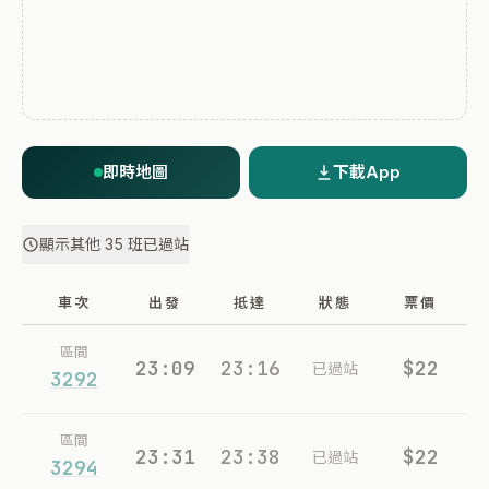
即時地圖
下載App
顯示其他 35 班已過站
車次
出發
抵達
狀態
票價
區間
23:09
23:16
$22
已過站
3292
區間
23:31
23:38
$22
已過站
3294