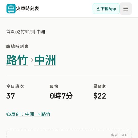
火車時刻表
下載App
首頁
/
路竹站
/
到 中洲
路線時刻表
路竹
中洲
今日班次
最快
票價起
37
0時7分
$22
反向：中洲 → 路竹
廣告 · AD