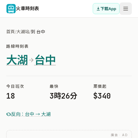
火車時刻表
下載App
首頁
/
大湖站
/
到 台中
路線時刻表
大湖
台中
今日班次
最快
票價起
18
3時26分
$340
反向：台中 → 大湖
廣告 · AD