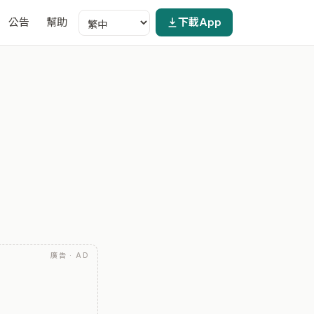
公告
幫助
下載App
廣告 · AD