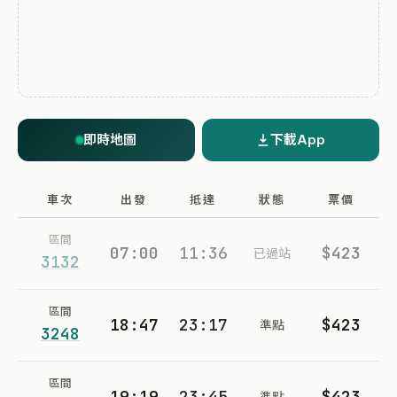
即時地圖
下載App
車次
出發
抵達
狀態
票價
區間
07:00
11:36
$423
已過站
3132
區間
18:47
23:17
$423
準點
3248
區間
19:19
23:45
$423
準點