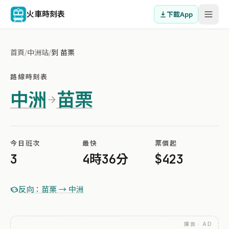
火車時刻表
下載App
首頁
/
中洲站
/
到 苗栗
路線時刻表
中洲
苗栗
今日班次
最快
票價起
3
4時36分
$423
反向：苗栗 → 中洲
廣告 · AD