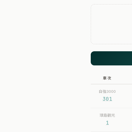
車次
自強3000
301
環島觀光
1