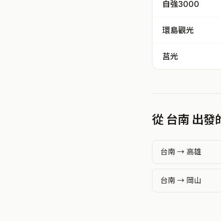
自強3000
環島觀光
莒光
從 台南 出
台南 → 高雄
台南 → 岡山