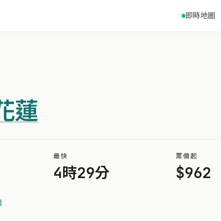
即時地圖
花蓮
最快
票價起
4時29分
$962
南