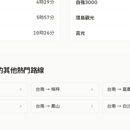
4時29分
自強3000
5時57分
環島觀光
10時26分
莒光
發的其他熱門路線
台南 → 楠梓
台南 → 嘉
台南 → 鳳山
台南 → 白