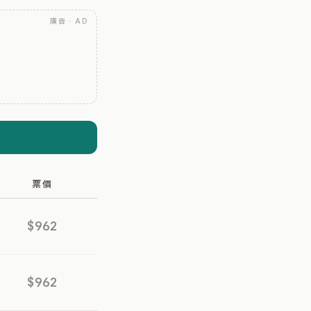
廣告 · AD
票價
$962
$962