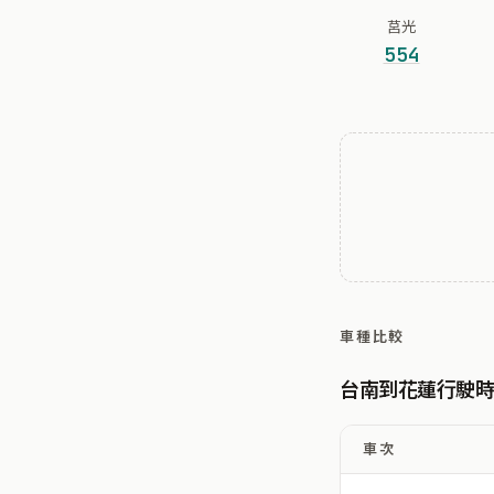
莒光
554
車種比較
台南到花蓮行駛
車次