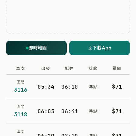
即時地圖
下載App
車次
出發
抵達
狀態
票價
區間
05:34
06:10
$71
準點
3116
區間
06:05
06:41
$71
準點
3118
區間
06:29
07:10
$71
準點