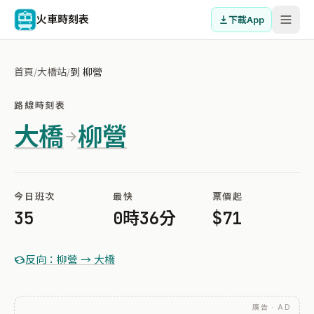
火車時刻表
下載App
首頁
/
大橋站
/
到 柳營
路線時刻表
大橋
柳營
今日班次
最快
票價起
35
0時36分
$71
反向：柳營 → 大橋
廣告 · AD