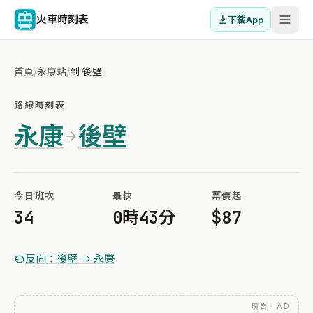
火車時刻表
下載App
首頁
/
永康站
/
到 後壁
路線時刻表
永康
後壁
今日班次
最快
票價起
34
0時43分
$87
反向：後壁 → 永康
廣告 · AD