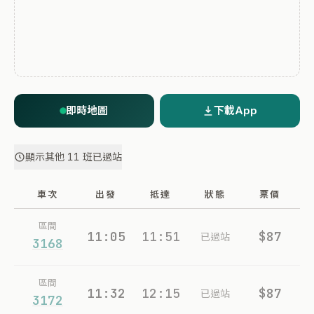
即時地圖
下載App
顯示其他 11 班已過站
車次
出發
抵達
狀態
票價
區間
11:05
11:51
$87
已過站
3168
區間
11:32
12:15
$87
已過站
3172