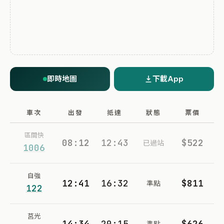
即時地圖
下載App
車次
出發
抵達
狀態
票價
區間快
08:12
12:43
$522
已過站
1006
自強
12:41
16:32
$811
準點
122
莒光
14:34
20:15
$626
準點