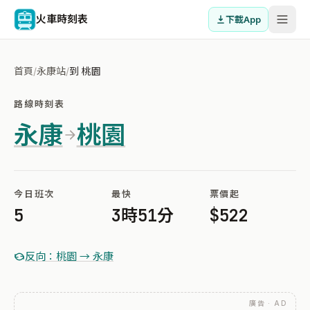
火車時刻表
下載App
首頁
/
永康站
/
到 桃園
路線時刻表
永康
桃園
今日班次
最快
票價起
5
3時51分
$522
反向：桃園 → 永康
廣告 · AD