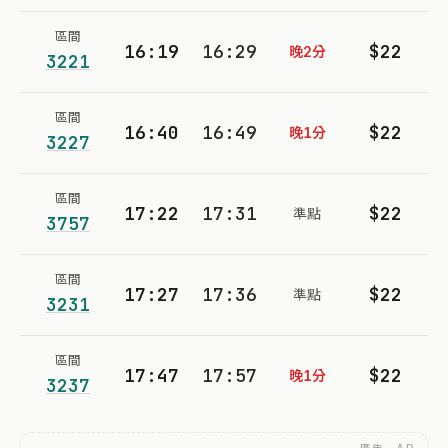
區間
16:19
16:29
$22
晚2分
3221
區間
16:40
16:49
$22
晚1分
3227
區間
17:22
17:31
$22
準點
3757
區間
17:27
17:36
$22
準點
3231
區間
17:47
17:57
$22
晚1分
3237