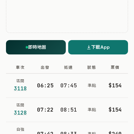
即時地圖
下載App
車次
出發
抵達
狀態
票價
區間
06:25
07:45
$154
準點
3118
區間
07:22
08:51
$154
準點
3128
自強
07:42
08:33
$240
準點