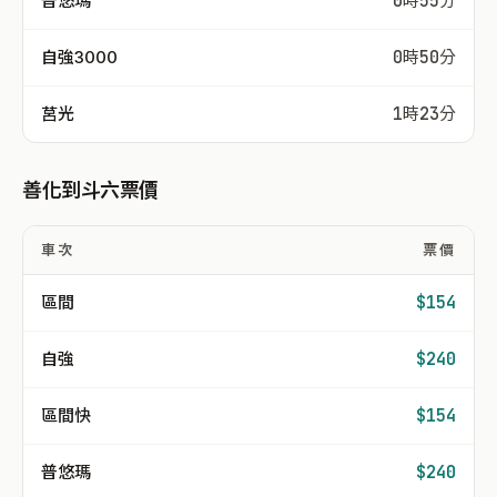
普悠瑪
0時55分
自強3000
0時50分
莒光
1時23分
善化到斗六票價
車次
票價
區間
$154
自強
$240
區間快
$154
普悠瑪
$240