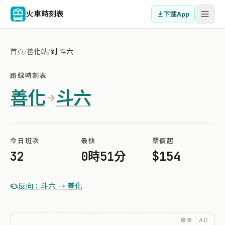
火車時刻表
下載App
首頁
/
善化站
/
到 斗六
路線時刻表
善化
斗六
今日班次
最快
票價起
32
0時51分
$154
反向：斗六 → 善化
廣告 · AD