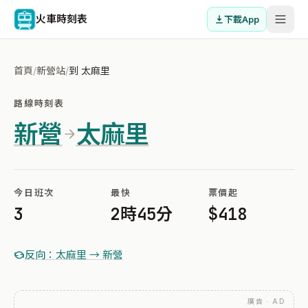
火車時刻表
下載App
首頁
/
新營站
/
到 太麻里
路線時刻表
新營
太麻里
今日班次
最快
票價起
3
2時45分
$418
反向：太麻里 → 新營
廣告 · AD