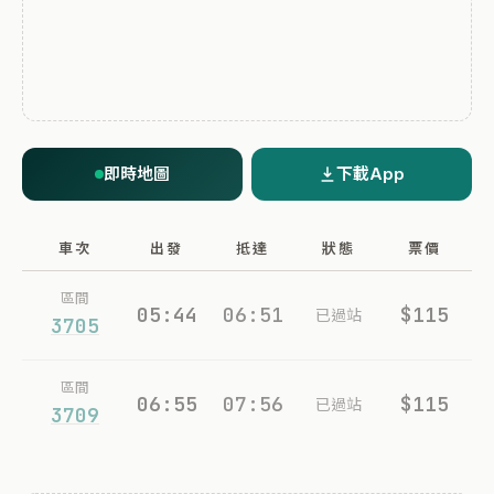
即時地圖
下載App
車次
出發
抵達
狀態
票價
區間
05:44
06:51
$115
已過站
3705
區間
06:55
07:56
$115
已過站
3709