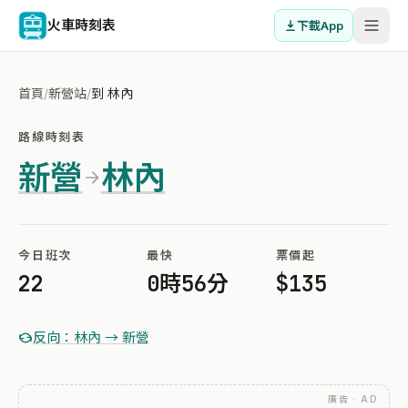
火車時刻表
下載App
首頁
/
新營站
/
到 林內
路線時刻表
新營
林內
今日班次
最快
票價起
22
0時56分
$135
反向：林內 → 新營
廣告 · AD