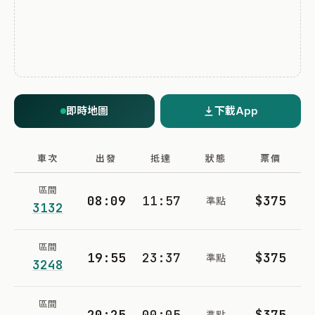
即時地圖
下載App
車次
出發
抵達
狀態
票價
區間
08:09
11:57
$375
準點
3132
區間
19:55
23:37
$375
準點
3248
區間
20:25
00:05
$375
準點