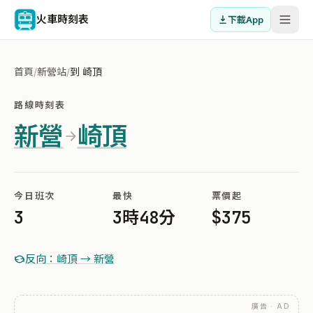
火車時刻表
下載App
首頁
/
新營站
/
到 崎頂
路線時刻表
新營
崎頂
今日班次
最快
票價起
3
3時48分
$375
反向：崎頂 → 新營
廣告 · AD