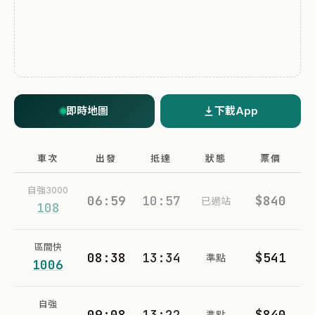
即時地圖
下載App
車次
出發
抵達
狀態
票價
自強3000
06:59
10:57
$840
已過站
108
區間快
08:38
13:34
$541
準點
1006
自強
09:08
13:22
$840
準點