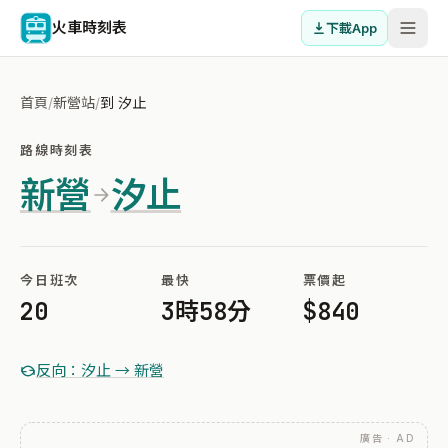
火車時刻表
下載App
首頁
/
新營站
/
到 汐止
路線時刻表
新營
汐止
今日班次
最快
票價起
20
3時58分
$840
反向：汐止 → 新營
廣告 · AD