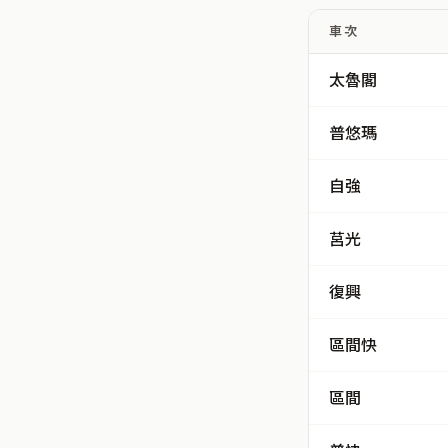
車次
太魯閣
普悠瑪
自強
莒光
復興
區間快
區間