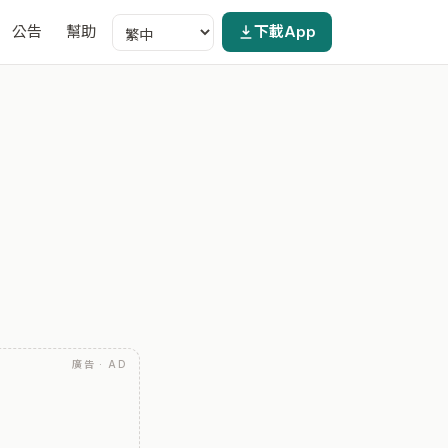
公告
幫助
下載App
廣告 · AD