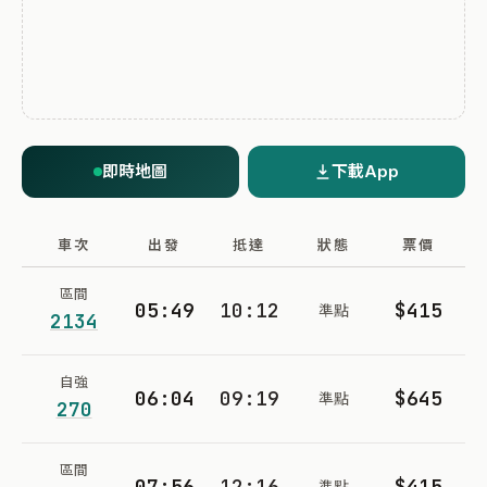
即時地圖
下載App
車次
出發
抵達
狀態
票價
區間
05:49
10:12
$415
準點
2134
自強
06:04
09:19
$645
準點
270
區間
07:56
12:16
$415
準點