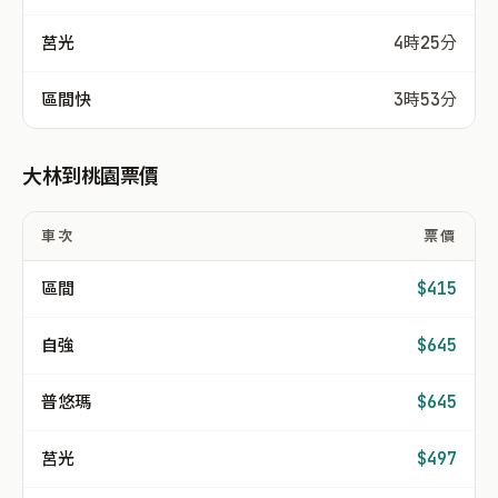
莒光
4時25分
區間快
3時53分
大林到桃園票價
車次
票價
區間
$415
自強
$645
普悠瑪
$645
莒光
$497