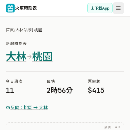
火車時刻表
下載App
首頁
/
大林站
/
到 桃園
路線時刻表
大林
桃園
今日班次
最快
票價起
11
2時56分
$415
反向：桃園 → 大林
廣告 · AD