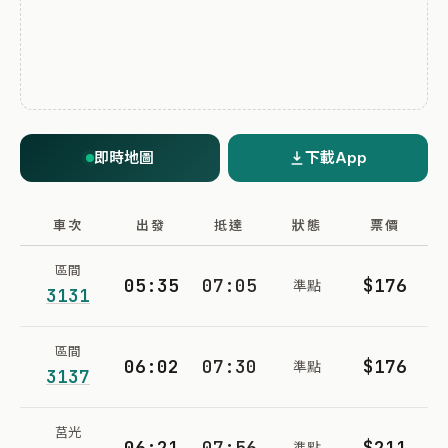
即時地圖
下載App
車次
出發
抵達
狀態
票價
區間
05:35
07:05
$176
準點
3131
區間
06:02
07:30
$176
準點
3137
莒光
06:21
07:56
$211
準點