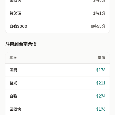
區間快
1時8分
普悠瑪
1時1分
自強3000
0時55分
斗南到台南票價
車次
票價
區間
$176
莒光
$211
自強
$274
區間快
$176