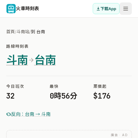
火車時刻表
下載App
首頁
/
斗南站
/
到 台南
路線時刻表
斗南
台南
今日班次
最快
票價起
32
0時56分
$176
反向：台南 → 斗南
廣告 · AD