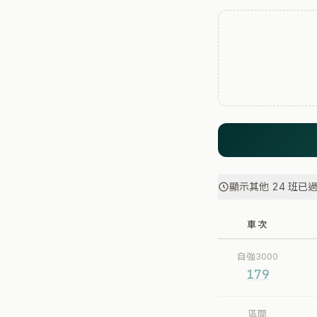
顯示其他 24 班已
車次
自強3000
179
區間