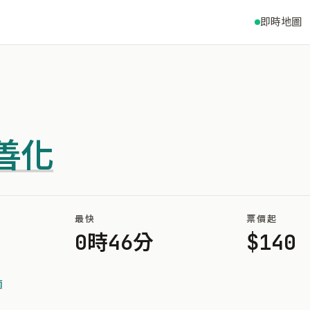
即時地圖
善化
最快
票價起
0時46分
$140
南