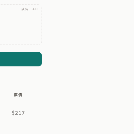
廣告 · AD
票價
$217