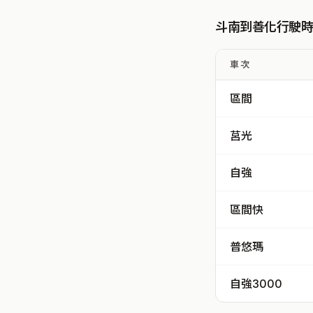
斗南到善化行駛
車次
區間
莒光
自強
區間快
普悠瑪
自強3000