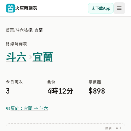
火車時刻表
下載App
首頁
/
斗六站
/
到 宜蘭
路線時刻表
斗六
宜蘭
今日班次
最快
票價起
3
4時12分
$898
反向：宜蘭 → 斗六
廣告 · AD