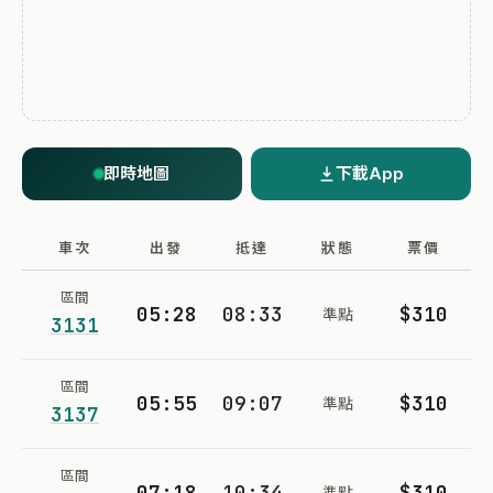
即時地圖
下載App
車次
出發
抵達
狀態
票價
區間
05:28
08:33
$310
準點
3131
區間
05:55
09:07
$310
準點
3137
區間
07:18
10:34
$310
準點