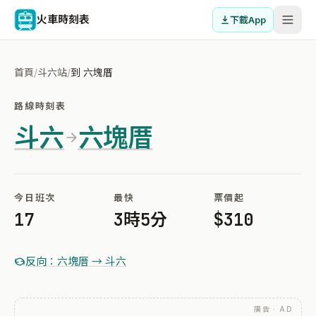
火車時刻表
下載App
首頁
/
斗六站
/
到 六塊厝
路線時刻表
斗六
六塊厝
今日班次
最快
票價起
17
3時5分
$310
反向：六塊厝 → 斗六
廣告 · AD