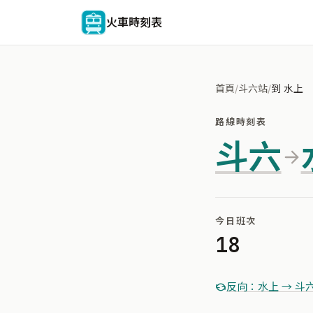
火車時刻表
首頁
/
斗六站
/
到 水上
路線時刻表
斗六
今日班次
18
反向：水上 → 斗