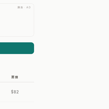
廣告 · AD
票價
$82