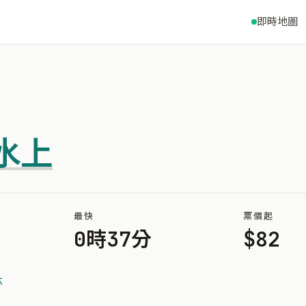
即時地圖
水上
最快
票價起
0時37分
$82
六