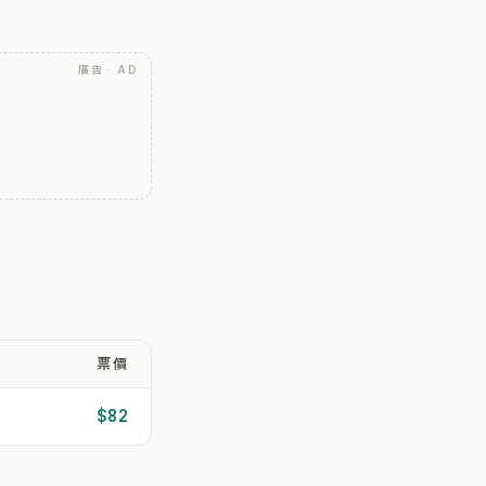
廣告 · AD
票價
$82