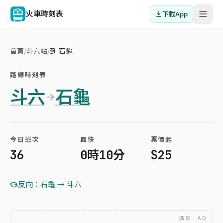
火車時刻表
下載App
首頁
/
斗六站
/
到 石龜
路線時刻表
斗六
石龜
今日班次
最快
票價起
36
0時10分
$25
反向：石龜 → 斗六
廣告 · AD