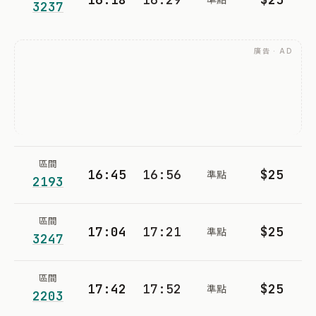
3237
廣告 · AD
區間
16:45
16:56
$25
準點
2193
區間
17:04
17:21
$25
準點
3247
區間
17:42
17:52
$25
準點
2203