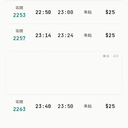
區間
22:50
23:00
$25
準點
2253
區間
23:14
23:24
$25
準點
2257
廣告 · AD
區間
23:40
23:50
$25
準點
2263