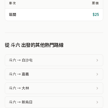
車次
票價
區間
$25
從 斗六 出發的其他熱門路線
斗六 → 白沙屯
斗六 → 嘉義
斗六 → 大林
斗六 → 新烏日