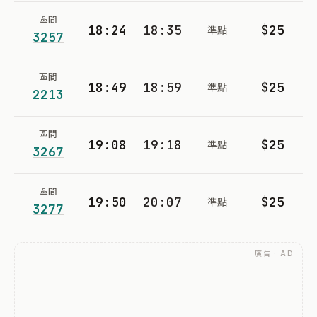
區間
18:24
18:35
$25
準點
3257
區間
18:49
18:59
$25
準點
2213
區間
19:08
19:18
$25
準點
3267
區間
19:50
20:07
$25
準點
3277
廣告 · AD