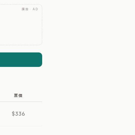
廣告 · AD
票價
$336