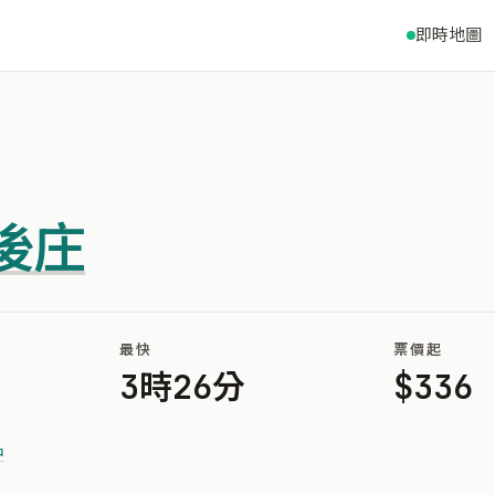
即時地圖
後庄
最快
票價起
3時26分
$336
中