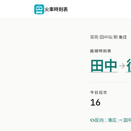
火車時刻表
首頁
/
田中站
/
到 後庄
路線時刻表
田中
今日班次
16
反向：後庄 → 田