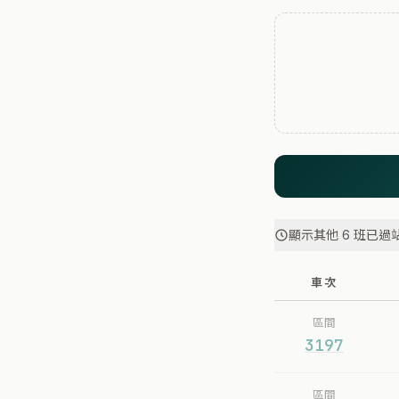
顯示其他 6 班已過
車次
區間
3197
區間