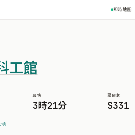
即時地圖
科工館
最快
票價起
3時21分
$331
社頭