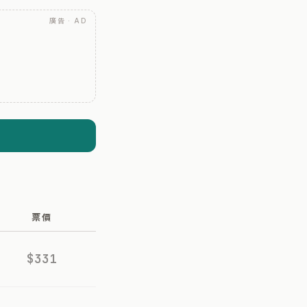
廣告 · AD
票價
$331