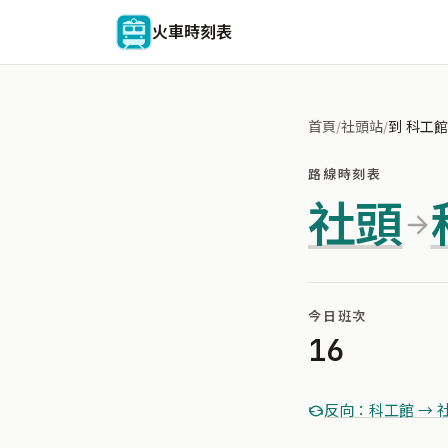
火車時刻表
首頁
/
社頭站
/
到 科工館
路線時刻表
社頭
今日班次
16
反向：科工館 → 