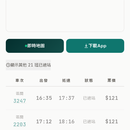
即時地圖
下載App
顯示其他 21 班已過站
車次
出發
抵達
狀態
票價
區間
16:35
17:37
$121
已過站
3247
區間
17:12
18:16
$121
已過站
2203