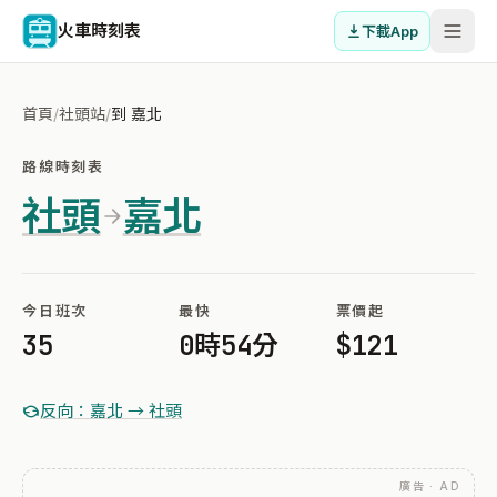
火車時刻表
下載App
首頁
/
社頭站
/
到 嘉北
路線時刻表
社頭
嘉北
今日班次
最快
票價起
35
0時54分
$121
反向：嘉北 → 社頭
廣告 · AD