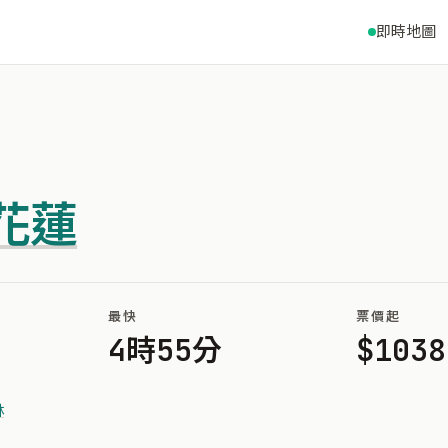
即時地圖
花蓮
最快
票價起
4時55分
$1038
林