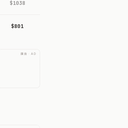
$1038
$801
廣告 · AD