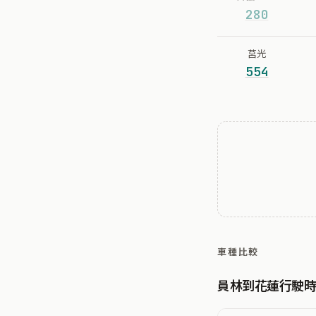
280
莒光
554
車種比較
員林到花蓮行駛