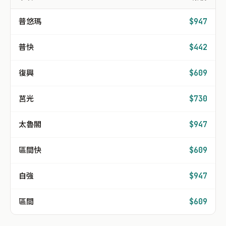
普悠瑪
$947
普快
$442
復興
$609
莒光
$730
太魯閣
$947
區間快
$609
自強
$947
區間
$609