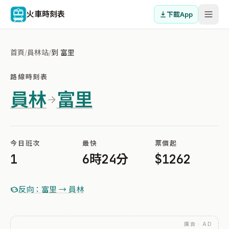
火車時刻表
下載App
首頁
/
員林站
/
到 富里
路線時刻表
員林
富里
今日班次
最快
票價起
1
6時24分
$1262
反向：富里 → 員林
廣告 · AD