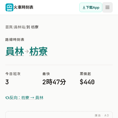
火車時刻表
下載App
首頁
/
員林站
/
到 枋寮
路線時刻表
員林
枋寮
今日班次
最快
票價起
3
2時47分
$440
反向：枋寮 → 員林
廣告 · AD