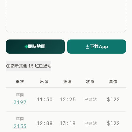
即時地圖
下載App
顯示其他 15 班已過站
車次
出發
抵達
狀態
票價
區間
11:30
12:25
$122
已過站
3197
區間
12:08
13:18
$122
已過站
2153