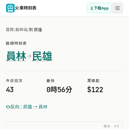
火車時刻表
下載App
首頁
/
員林站
/
到 民雄
路線時刻表
員林
民雄
今日班次
最快
票價起
43
0時56分
$122
反向：民雄 → 員林
廣告 · AD