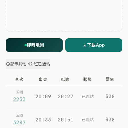
即時地圖
下載App
顯示其他 42 班已過站
車次
出發
抵達
狀態
票價
區間
20:09
20:27
$38
已過站
2233
區間
20:33
20:51
$38
已過站
3287