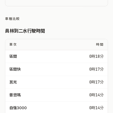
車種比較
員林到二水行駛時間
車次
時間
區間
0時18分
區間快
0時17分
莒光
0時17分
普悠瑪
0時14分
自強3000
0時14分