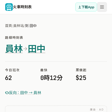
火車時刻表
下載App
首頁
/
員林站
/
到 田中
路線時刻表
員林
田中
今日班次
最快
票價起
62
0時12分
$25
反向：田中 → 員林
廣告 · AD