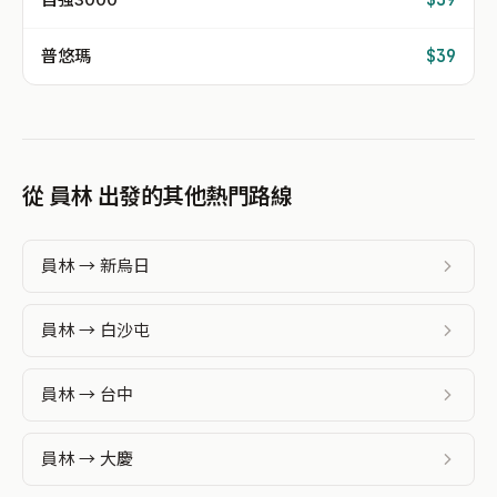
$39
普悠瑪
$39
從 員林 出發的其他熱門路線
員林 → 新烏日
員林 → 白沙屯
員林 → 台中
員林 → 大慶