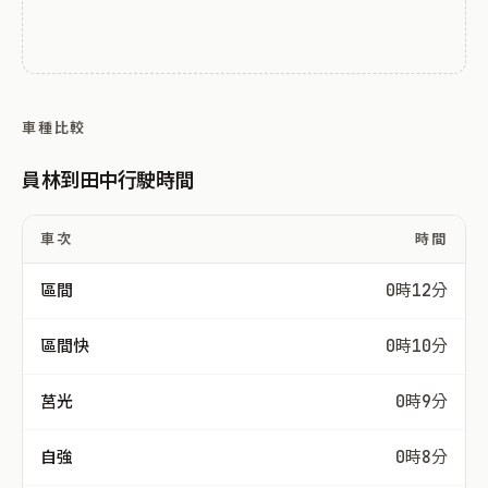
車種比較
員林到田中行駛時間
車次
時間
區間
0時12分
區間快
0時10分
莒光
0時9分
自強
0時8分