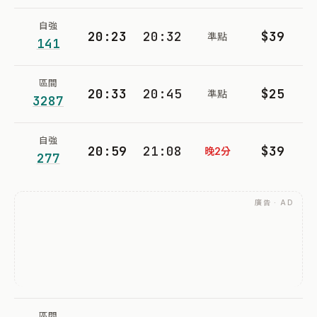
自強
20:23
20:32
$39
準點
141
區間
20:33
20:45
$25
準點
3287
自強
20:59
21:08
$39
晚2分
277
廣告 · AD
區間