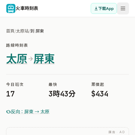
火車時刻表
下載App
首頁
/
太原站
/
到 屏東
路線時刻表
太原
屏東
今日班次
最快
票價起
17
3時43分
$434
反向：屏東 → 太原
廣告 · AD