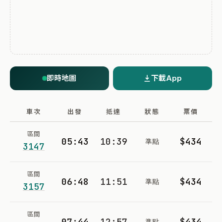
即時地圖
下載App
車次
出發
抵達
狀態
票價
區間
05:43
10:39
$434
準點
3147
區間
06:48
11:51
$434
準點
3157
區間
07:44
12:57
$434
準點