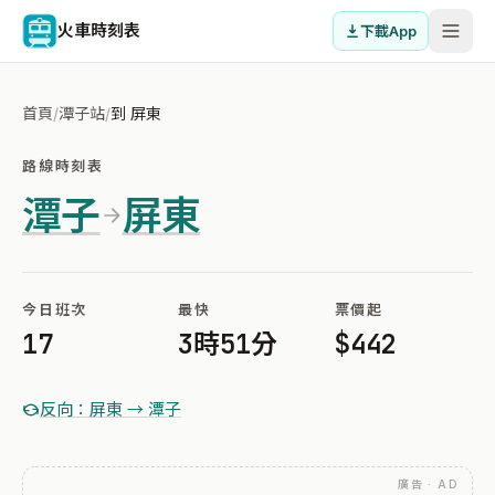
火車時刻表
下載App
首頁
/
潭子站
/
到 屏東
路線時刻表
潭子
屏東
今日班次
最快
票價起
17
3時51分
$442
反向：屏東 → 潭子
廣告 · AD