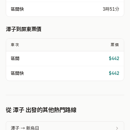
區間快
3時51分
潭子到屏東票價
車次
票價
區間
$442
區間快
$442
從 潭子 出發的其他熱門路線
潭子 → 新烏日