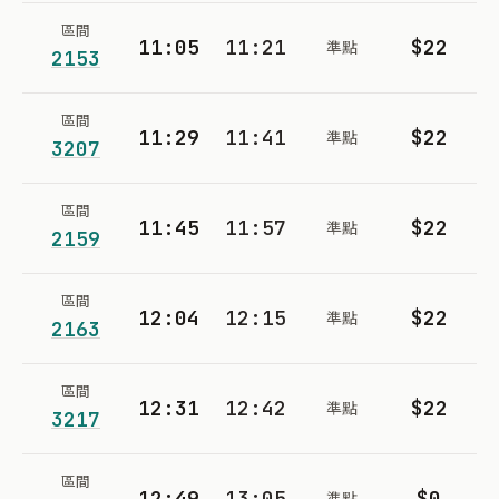
區間
11:05
11:21
$22
準點
2153
區間
11:29
11:41
$22
準點
3207
區間
11:45
11:57
$22
準點
2159
區間
12:04
12:15
$22
準點
2163
區間
12:31
12:42
$22
準點
3217
區間
12:49
13:05
$0
準點