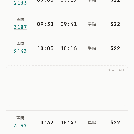
2133
區間
09:30
09:41
$22
準點
3187
區間
10:05
10:16
$22
準點
2143
廣告 · AD
區間
10:32
10:43
$22
準點
3197