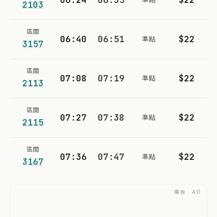
2103
區間
06:40
06:51
$22
準點
3157
區間
07:08
07:19
$22
準點
2113
區間
07:27
07:38
$22
準點
2115
區間
07:36
07:47
$22
準點
3167
廣告 · AD