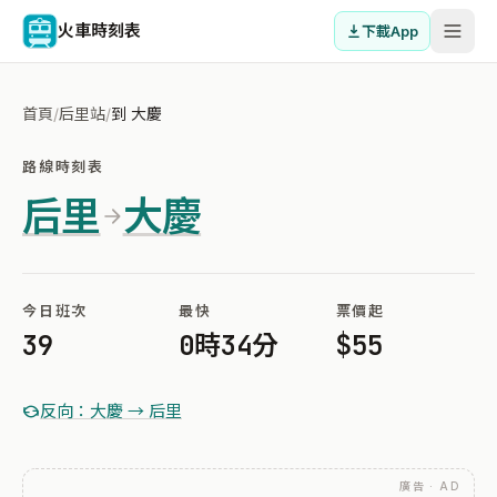
火車時刻表
下載App
首頁
/
后里站
/
到 大慶
路線時刻表
后里
大慶
今日班次
最快
票價起
39
0時34分
$55
反向：大慶 → 后里
廣告 · AD