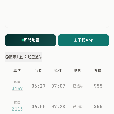
即時地圖
下載App
顯示其他 2 班已過站
車次
出發
抵達
狀態
票價
區間
06:27
07:07
$55
已過站
3157
區間
06:55
07:28
$55
已過站
2113