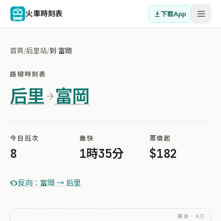
火車時刻表
下載App
首頁
/
后里站
/
到 富岡
路線時刻表
后里
富岡
今日班次
最快
票價起
8
1時35分
$182
反向：富岡 → 后里
廣告 · AD