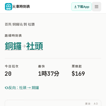
火車時刻表
下載App
首頁
/
銅鑼站
/
到 社頭
路線時刻表
銅鑼
社頭
今日班次
最快
票價起
20
1時37分
$169
反向：社頭 → 銅鑼
廣告 · AD