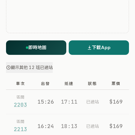
即時地圖
下載App
顯示其他 12 班已過站
車次
出發
抵達
狀態
票價
區間
15:26
17:11
$169
已過站
2203
區間
16:24
18:13
$169
已過站
2213