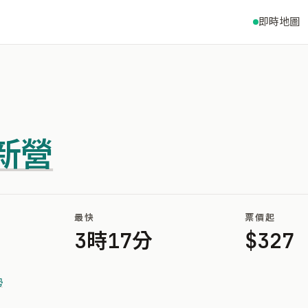
即時地圖
新營
最快
票價起
3時17分
$327
勢