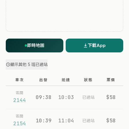
即時地圖
下載App
顯示其他 5 班已過站
車次
出發
抵達
狀態
票價
區間
09:38
10:03
$58
已過站
2144
區間
10:39
11:04
$58
已過站
2154