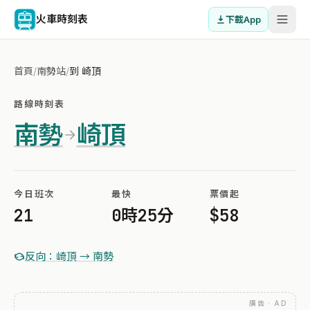
火車時刻表
下載App
首頁
/
南勢站
/
到 崎頂
路線時刻表
南勢
崎頂
今日班次
最快
票價起
21
0時25分
$58
反向：崎頂 → 南勢
廣告 · AD