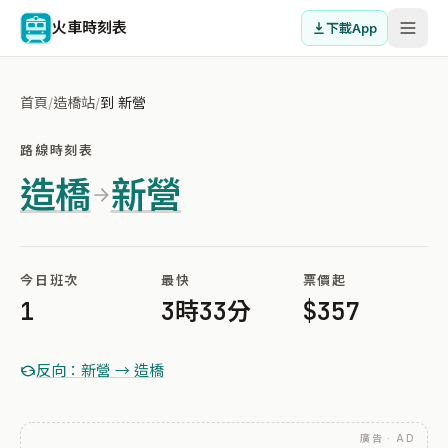
火車時刻表
下載App
首頁
/
造橋站
/
到 新營
路線時刻表
造橋
新營
今日班次
最快
票價起
1
3時33分
$357
反向：新營 → 造橋
廣告 · AD