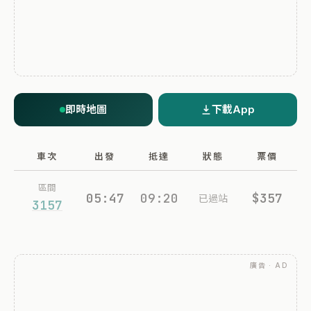
即時地圖
下載App
車次
出發
抵達
狀態
票價
區間
05:47
09:20
$357
已過站
3157
廣告 · AD