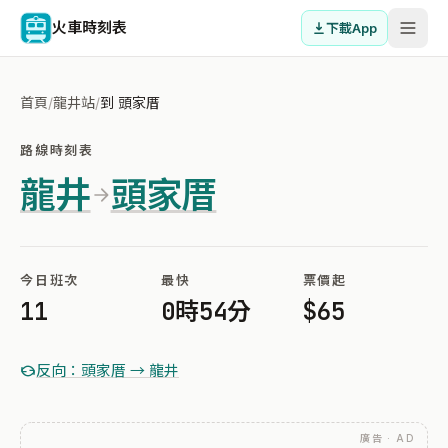
火車時刻表
下載App
首頁
/
龍井站
/
到 頭家厝
路線時刻表
龍井
頭家厝
今日班次
最快
票價起
11
0時54分
$65
反向：頭家厝 → 龍井
廣告 · AD