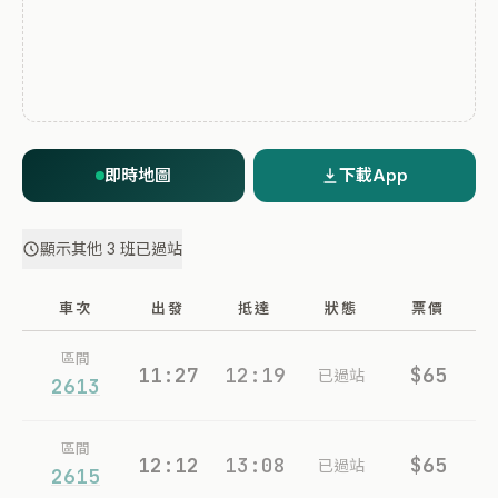
即時地圖
下載App
顯示其他 3 班已過站
車次
出發
抵達
狀態
票價
區間
11:27
12:19
$65
已過站
2613
區間
12:12
13:08
$65
已過站
2615