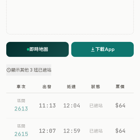
即時地圖
下載App
顯示其他 3 班已過站
車次
出發
抵達
狀態
票價
區間
11:13
12:04
$64
已過站
2613
區間
12:07
12:59
$64
已過站
2615