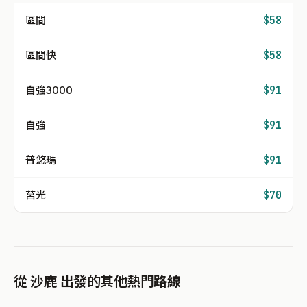
區間
$58
區間快
$58
自強3000
$91
自強
$91
普悠瑪
$91
莒光
$70
從 沙鹿 出發的其他熱門路線