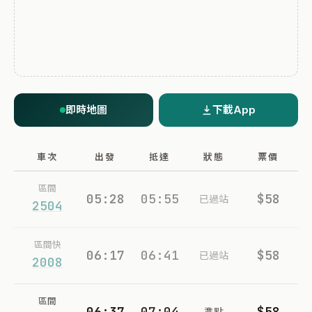
即時地圖
下載App
車次
出發
抵達
狀態
票價
區間
05:28
05:55
$58
已過站
2504
區間快
06:17
06:41
$58
已過站
2008
區間
06:37
07:04
$58
準點