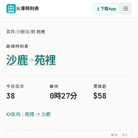
火車時刻表
下載App
首頁
/
沙鹿站
/
到 苑裡
路線時刻表
沙鹿
苑裡
今日班次
最快
票價起
38
0時27分
$58
反向：苑裡 → 沙鹿
廣告 · AD