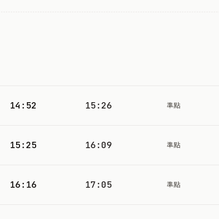
14:52
15:26
準點
15:25
16:09
準點
16:16
17:05
準點