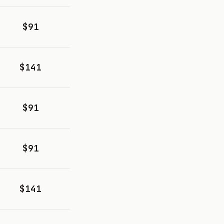
$91
$141
$91
$91
$141