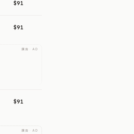
$91
$91
廣告 · AD
$91
廣告 · AD