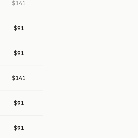
$141
$91
$91
$141
$91
$91