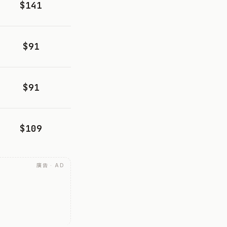
$141
$91
$91
$109
廣告 · AD