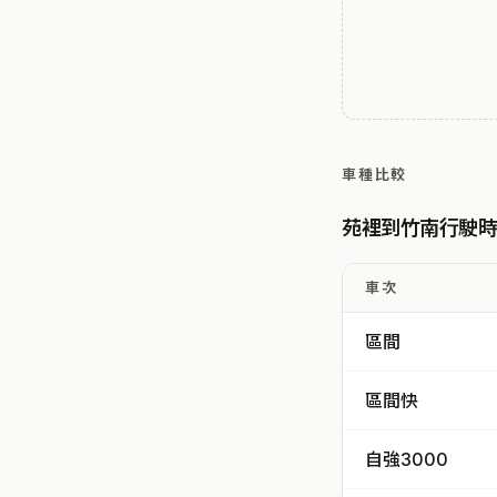
車種比較
苑裡到竹南行駛
車次
區間
區間快
自強3000