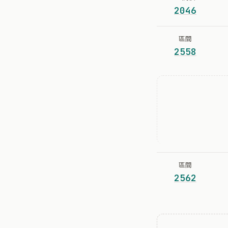
2046
區間
2558
區間
2562