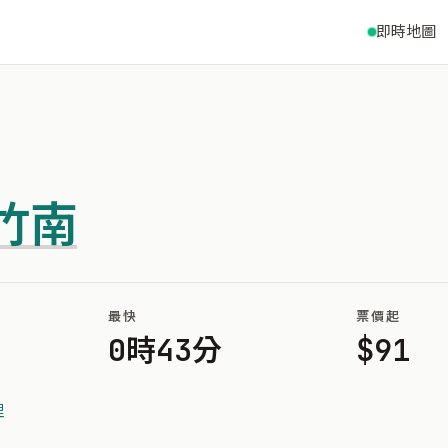
即時地圖
竹南
最快
票價起
0時43分
$91
裡