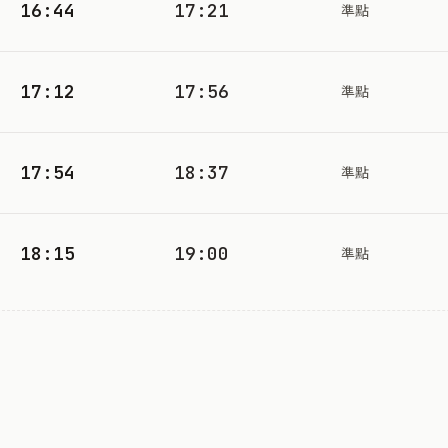
16:44
17:21
準點
17:12
17:56
準點
17:54
18:37
準點
18:15
19:00
準點