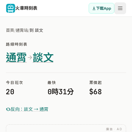
火車時刻表
下載App
首頁
/
通霄站
/
到 談文
路線時刻表
通霄
談文
今日班次
最快
票價起
20
0時31分
$68
反向：談文 → 通霄
廣告 · AD