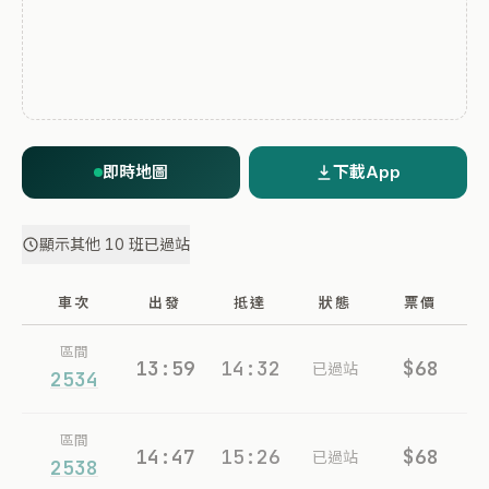
即時地圖
下載App
顯示其他 10 班已過站
車次
出發
抵達
狀態
票價
區間
13:59
14:32
$68
已過站
2534
區間
14:47
15:26
$68
已過站
2538